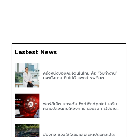
Lastest News
ครึ่งหนึ่งของคนอ้วนในไทย คือ “วัยทำงาน”
เหตุนั่งนาน-กินไม่ดี แพทย์ รพ.วิมุต
พหลโยธิน เตือน “อย่าดูแค่เลขบนตาชั่ง” แนะ
ปรับพฤติกรรมระยะยาว
ฟอร์ติเน็ต ยกระดับ FortiEndpoint เสริม
ความปลอดภัยให้องค์กร รองรับการใช้งาน
AI อย่างมั่นใจ
ฮ่องกง ชวนใช้ใจสัมผัสเสน่ห์เปิดแคมเปญ