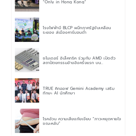
“Only in Hong Kong”
โรงไฟฟ้าบี BLCP ผนึกภาครัฐขับเคลื่อน
ระยอง สู่เมืองคาร์บอนต่ำ
ชไนเดอร์ อิเล็คทริค ร่วมกับ AMD เปิดตัว
สถาปัตยกรรมอ้างอิงครั้งแรก บน
แพลตฟอร์ม “Helios” เร่งการติดตั้งใช้งาน
สำหรับ AI Factory
TRUE คิกออฟ Gemini Academy เสริม
ทักษะ AI นักศึกษา
โรคอ้วน ความเสี่ยงภัยเงียบ “ภาวะหยุดหายใจ
ขณะหลับ”