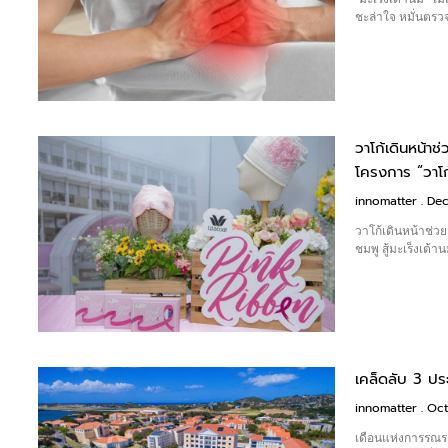
ชะล่าใจ หมั่นตร
วาโก้เดินหน้า
โครงการ “วาโก้
innomatter
Dec
วาโก้เดินหน้าช่ว
ชมพู สู้มะเร็งเต้า
เคล็ดลับ 3 ปร
innomatter
Oct
เดือนแห่งการรณรง