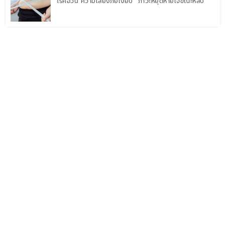
โรคอ้วน ความเสี่ยงภัยเงียบ “ภาวะหยุดหายใจขณะหลับ”