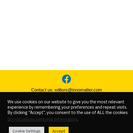
Contact us:
editors@innomatter.com
We use cookies on our website to give you the most relevant
COPYRIGHT © 2021 INNOMATTER. ALL RIGHT RESERVED
experience by remembering your preferences and repeat visits.
By clicking “Accept”, you consent to the use of ALL the cookies.
Do not sell my personal information
.
Cookie Settings
Accept