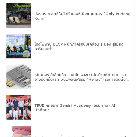
ฮ่องกง ชวนใช้ใจสัมผัสเสน่ห์เปิดแคมเปญ “Only in Hong
Kong”
โรงไฟฟ้าบี BLCP ผนึกภาครัฐขับเคลื่อน ระยอง สู่เมือง
คาร์บอนต่ำ
ชไนเดอร์ อิเล็คทริค ร่วมกับ AMD เปิดตัวสถาปัตยกรรม
อ้างอิงครั้งแรก บนแพลตฟอร์ม “Helios” เร่งการติดตั้งใช้
งานสำหรับ AI Factory
TRUE คิกออฟ Gemini Academy เสริมทักษะ AI
นักศึกษา