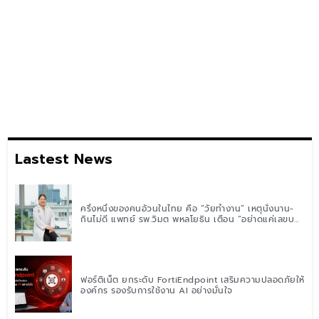
Lastest News
ครึ่งหนึ่งของคนอ้วนในไทย คือ “วัยทำงาน” เหตุนั่งนาน-
กินไม่ดี แพทย์ รพ.วิมุต พหลโยธิน เตือน “อย่าดูแค่เลขบน
ตาชั่ง” แนะปรับพฤติกรรมระยะยาว
ฟอร์ติเน็ต ยกระดับ FortiEndpoint เสริมความปลอดภัยให้
องค์กร รองรับการใช้งาน AI อย่างมั่นใจ