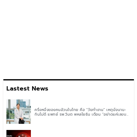
Lastest News
ครึ่งหนึ่งของคนอ้วนในไทย คือ “วัยทำงาน” เหตุนั่งนาน-
กินไม่ดี แพทย์ รพ.วิมุต พหลโยธิน เตือน “อย่าดูแค่เลขบน
ตาชั่ง” แนะปรับพฤติกรรมระยะยาว