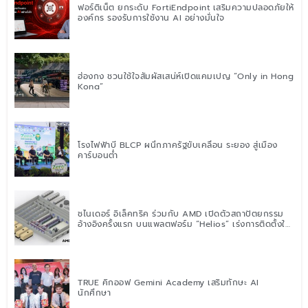
ฟอร์ติเน็ต ยกระดับ FortiEndpoint เสริมความปลอดภัยให้
องค์กร รองรับการใช้งาน AI อย่างมั่นใจ
ฮ่องกง ชวนใช้ใจสัมผัสเสน่ห์เปิดแคมเปญ “Only in Hong
Kong”
โรงไฟฟ้าบี BLCP ผนึกภาครัฐขับเคลื่อน ระยอง สู่เมือง
คาร์บอนต่ำ
ชไนเดอร์ อิเล็คทริค ร่วมกับ AMD เปิดตัวสถาปัตยกรรม
อ้างอิงครั้งแรก บนแพลตฟอร์ม “Helios” เร่งการติดตั้งใช้
งานสำหรับ AI Factory
TRUE คิกออฟ Gemini Academy เสริมทักษะ AI
นักศึกษา