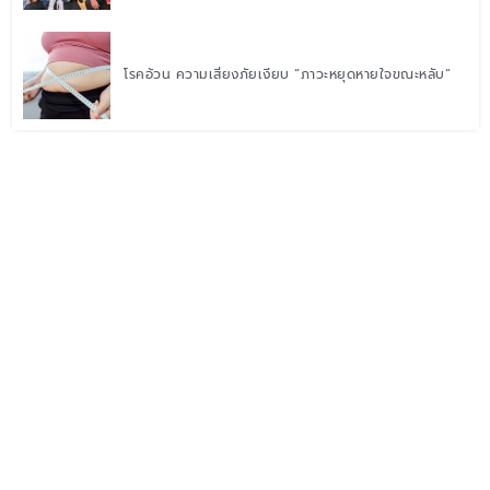
โรคอ้วน ความเสี่ยงภัยเงียบ “ภาวะหยุดหายใจขณะหลับ”