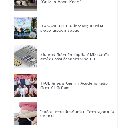
“Only in Hong Kong”
โรงไฟฟ้าบี BLCP ผนึกภาครัฐขับเคลื่อน
ระยอง สู่เมืองคาร์บอนต่ำ
ชไนเดอร์ อิเล็คทริค ร่วมกับ AMD เปิดตัว
สถาปัตยกรรมอ้างอิงครั้งแรก บน
แพลตฟอร์ม “Helios” เร่งการติดตั้งใช้งาน
สำหรับ AI Factory
TRUE คิกออฟ Gemini Academy เสริม
ทักษะ AI นักศึกษา
โรคอ้วน ความเสี่ยงภัยเงียบ “ภาวะหยุดหายใจ
ขณะหลับ”