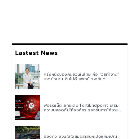
Lastest News
ครึ่งหนึ่งของคนอ้วนในไทย คือ “วัยทำงาน”
เหตุนั่งนาน-กินไม่ดี แพทย์ รพ.วิมุต
พหลโยธิน เตือน “อย่าดูแค่เลขบนตาชั่ง” แนะ
ปรับพฤติกรรมระยะยาว
ฟอร์ติเน็ต ยกระดับ FortiEndpoint เสริม
ความปลอดภัยให้องค์กร รองรับการใช้งาน
AI อย่างมั่นใจ
ฮ่องกง ชวนใช้ใจสัมผัสเสน่ห์เปิดแคมเปญ