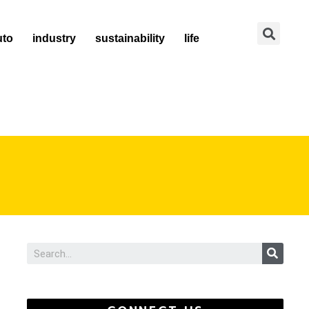
Se
uto
industry
sustainability
life
Sear