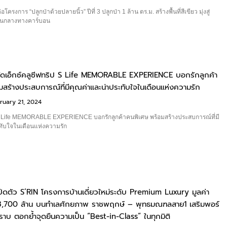
โครงการ “ปลูกป่าด้วยปลายนิ้ว” ปีที่ 3 ปลูกป่า 1 ล้าน ตร.ม. สร้างพื้นที่สีเขียว มุ่งสู่
เป็นกลางทางคาร์บอน
 จัดเอ็กซ์คลูซีฟทริป S Life MEMORABLE EXPERIENCE บอกรักลูกค้า
สร้างประสบการณ์ที่มีคุณค่าและน่าประทับใจในเดือนแห่งความรัก
ruary 21, 2024
ป S Life MEMORABLE EXPERIENCE บอกรักลูกค้าคนพิเศษ พร้อมสร้างประสบการณ์ที่มี
ทับใจในเดือนแห่งความรัก
เปิดตัว S’RIN โครงการบ้านเดี่ยวใหม่ระดับ Premium Luxury มูลค่า
3,700 ล้าน บนทำเลศักยภาพ ราชพฤกษ์ – พุทธมณฑลสาย1 เสริมพอร์
าบ ตอกย้ำจุดยืนความเป็น “Best-in-Class” ในทุกมิติ