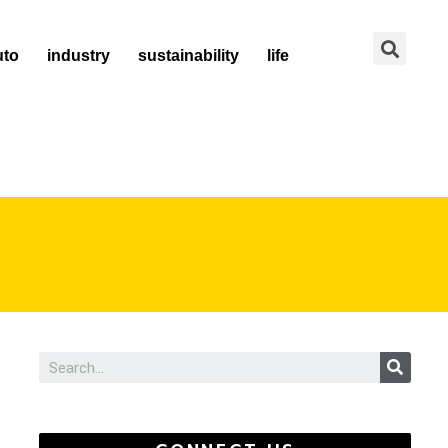
Se
uto
industry
sustainability
life
Sear