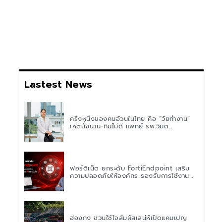
Lastest News
ครึ่งหนึ่งของคนอ้วนในไทย คือ “วัยทำงาน”
เหตุนั่งนาน-กินไม่ดี แพทย์ รพ.วิมุต
พหลโยธิน เตือน “อย่าดูแค่เลขบนตาชั่ง” แนะ
ปรับพฤติกรรมระยะยาว
ฟอร์ติเน็ต ยกระดับ FortiEndpoint เสริม
ความปลอดภัยให้องค์กร รองรับการใช้งาน
AI อย่างมั่นใจ
ฮ่องกง ชวนใช้ใจสัมผัสเสน่ห์เปิดแคมเปญ