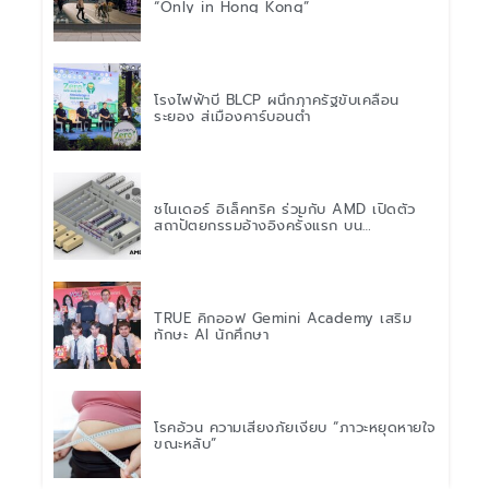
“Only in Hong Kong”
โรงไฟฟ้าบี BLCP ผนึกภาครัฐขับเคลื่อน
ระยอง สู่เมืองคาร์บอนต่ำ
ชไนเดอร์ อิเล็คทริค ร่วมกับ AMD เปิดตัว
สถาปัตยกรรมอ้างอิงครั้งแรก บน
แพลตฟอร์ม “Helios” เร่งการติดตั้งใช้งาน
สำหรับ AI Factory
TRUE คิกออฟ Gemini Academy เสริม
ทักษะ AI นักศึกษา
โรคอ้วน ความเสี่ยงภัยเงียบ “ภาวะหยุดหายใจ
ขณะหลับ”