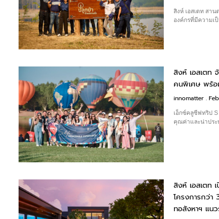
สิงห์ เอสเตท สานต่อ
องค์กรที่มีความ
สิงห์ เอสเตท
คนพิเศษ พร้อม
innomatter
Feb
เอ็กซ์คลูซีฟทริ
คุณค่าและน่าประ
สิงห์ เอสเตท 
โครงการกว่า 
ทอสังหาฯ แนวร