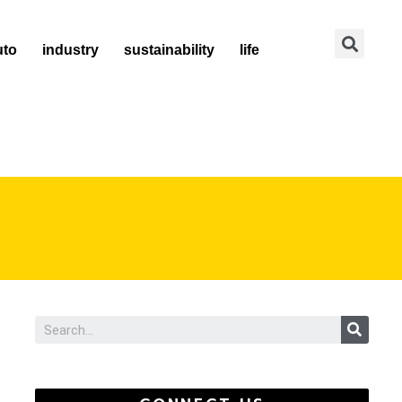
Se
uto
industry
sustainability
life
Sear