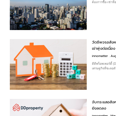
ต้องการซื้อ-เช่าท
วัดชีพจรอสังห
เช่าพุ่งต่อเนื่อง
innomatter
Aug
ดีดีพร็อพเพอร์ตี
เศรษฐกิจที่ชะลอตัว 
จับกระแสอสังหา
ยังลดลง
innomatter
May