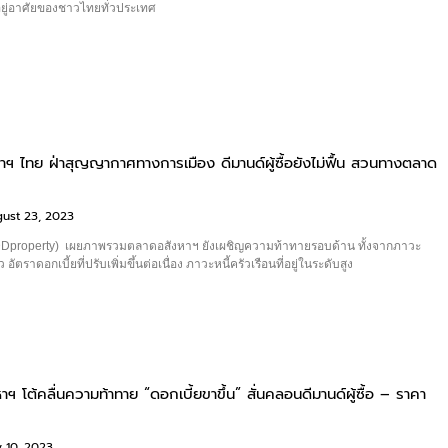
ี่อยู่อาศัยของชาวไทยทั่วประเทศ
าฯ ไทย ฝ่าสุญญากาศทางการเมือง ดีมานด์ผู้ซื้อยังไม่ฟื้น สวนทางตลาด
ust 23, 2023
้ (DDproperty) เผยภาพรวมตลาดอสังหาฯ ยังเผชิญความท้าทายรอบด้าน ทั้งจากภาวะ
อัตราดอกเบี้ยที่ปรับเพิ่มขึ้นต่อเนื่อง ภาวะหนี้ครัวเรือนที่อยู่ในระดับสูง
ฯ โต้คลื่นความท้าทาย “ดอกเบี้ยขาขึ้น” สั่นคลอนดีมานด์ผู้ซื้อ – ราคา
 10, 2023