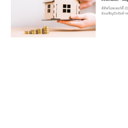
ดีดีพร็อพเพอร์ตี
ยังเผชิญปัจจัยท้