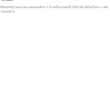
้ (DDproperty) เผยภาพรวมตลาดอสังหาฯ ช่วงครึ่งแรกของปี 2566 เติบโตไม่หวือหวา เหตุ
าทายรอบด้าน