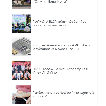
“Only in Hong Kong”
โรงไฟฟ้าบี BLCP ผนึกภาครัฐขับเคลื่อน
ระยอง สู่เมืองคาร์บอนต่ำ
ชไนเดอร์ อิเล็คทริค ร่วมกับ AMD เปิดตัว
สถาปัตยกรรมอ้างอิงครั้งแรก บน
แพลตฟอร์ม “Helios” เร่งการติดตั้งใช้งาน
สำหรับ AI Factory
TRUE คิกออฟ Gemini Academy เสริม
ทักษะ AI นักศึกษา
โรคอ้วน ความเสี่ยงภัยเงียบ “ภาวะหยุดหายใจ
ขณะหลับ”