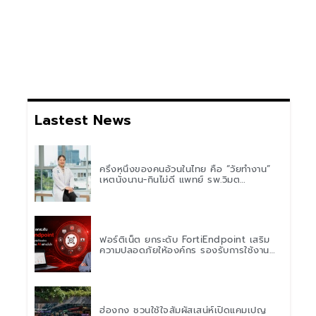
Lastest News
ครึ่งหนึ่งของคนอ้วนในไทย คือ “วัยทำงาน”
เหตุนั่งนาน-กินไม่ดี แพทย์ รพ.วิมุต
พหลโยธิน เตือน “อย่าดูแค่เลขบนตาชั่ง” แนะ
ปรับพฤติกรรมระยะยาว
ฟอร์ติเน็ต ยกระดับ FortiEndpoint เสริม
ความปลอดภัยให้องค์กร รองรับการใช้งาน
AI อย่างมั่นใจ
ฮ่องกง ชวนใช้ใจสัมผัสเสน่ห์เปิดแคมเปญ