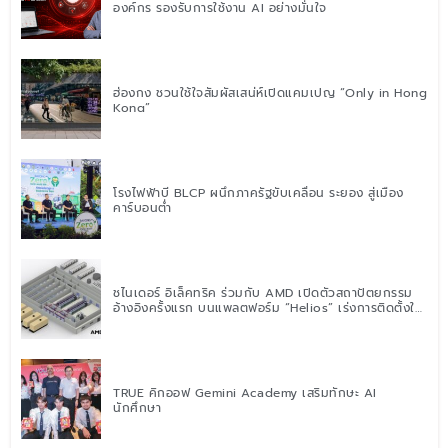
องค์กร รองรับการใช้งาน AI อย่างมั่นใจ
ฮ่องกง ชวนใช้ใจสัมผัสเสน่ห์เปิดแคมเปญ “Only in Hong
Kong”
โรงไฟฟ้าบี BLCP ผนึกภาครัฐขับเคลื่อน ระยอง สู่เมือง
คาร์บอนต่ำ
ชไนเดอร์ อิเล็คทริค ร่วมกับ AMD เปิดตัวสถาปัตยกรรม
อ้างอิงครั้งแรก บนแพลตฟอร์ม “Helios” เร่งการติดตั้งใช้
งานสำหรับ AI Factory
TRUE คิกออฟ Gemini Academy เสริมทักษะ AI
นักศึกษา