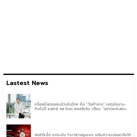
Lastest News
ครึ่งหนึ่งของคนอ้วนในไทย คือ “วัยทำงาน” เหตุนั่งนาน-
กินไม่ดี แพทย์ รพ.วิมุต พหลโยธิน เตือน “อย่าดูแค่เลขบน
ตาชั่ง” แนะปรับพฤติกรรมระยะยาว
ฟอร์ติเน็ต ยกระดับ FortiEndpoint เสริมความปลอดภัยให้