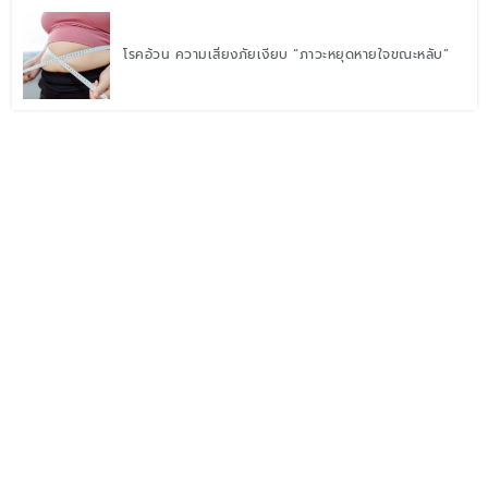
โรคอ้วน ความเสี่ยงภัยเงียบ “ภาวะหยุดหายใจขณะหลับ”