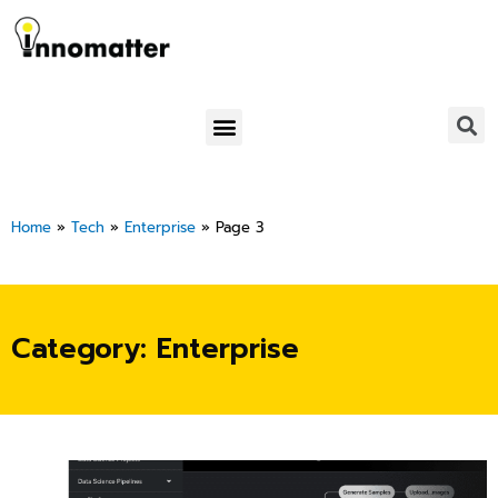
Skip
to
content
Menu
Home
»
Tech
»
Enterprise
»
Page 3
Category: Enterprise
Page
Page
Page
Page
Page
Page