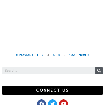
« Previous
1
2
3
4
5
…
102
Next »
S
CONNECT US
F
T
Y