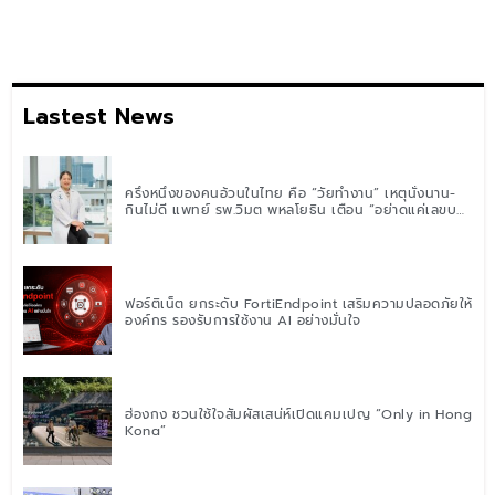
Lastest News
ครึ่งหนึ่งของคนอ้วนในไทย คือ “วัยทำงาน” เหตุนั่งนาน-
กินไม่ดี แพทย์ รพ.วิมุต พหลโยธิน เตือน “อย่าดูแค่เลขบน
ตาชั่ง” แนะปรับพฤติกรรมระยะยาว
ฟอร์ติเน็ต ยกระดับ FortiEndpoint เสริมความปลอดภัยให้
องค์กร รองรับการใช้งาน AI อย่างมั่นใจ
ฮ่องกง ชวนใช้ใจสัมผัสเสน่ห์เปิดแคมเปญ “Only in Hong
Kong”