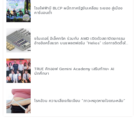
โรงไฟฟ้าบี BLCP ผนึกภาครัฐขับเคลื่อน ระยอง สู่เมือง
คาร์บอนต่ำ
ชไนเดอร์ อิเล็คทริค ร่วมกับ AMD เปิดตัวสถาปัตยกรรม
อ้างอิงครั้งแรก บนแพลตฟอร์ม “Helios” เร่งการติดตั้งใช้
งานสำหรับ AI Factory
TRUE คิกออฟ Gemini Academy เสริมทักษะ AI
นักศึกษา
โรคอ้วน ความเสี่ยงภัยเงียบ “ภาวะหยุดหายใจขณะหลับ”