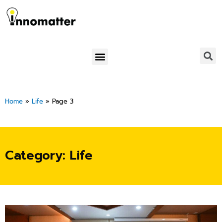
Skip
to
content
Menu
Home
»
Life
»
Page 3
Category: Life
Page
Page
Page
Page
Page
Page