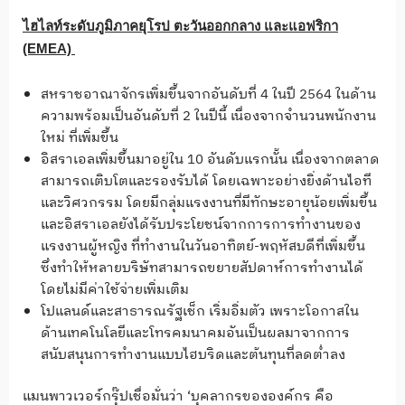
ไฮไลท์ระดับภูมิภาคยุโรป ตะวันออกกลาง และแอฟริกา
(EMEA)
สหราชอาณาจักรเพิ่มขึ้นจากอันดับที่ 4 ในปี 2564 ในด้าน
ความพร้อมเป็นอันดับที่ 2 ในปีนี้ เนื่องจากจำนวนพนักงาน
ใหม่ ที่เพิ่มขึ้น
อิสราเอลเพิ่มขึ้นมาอยู่ใน 10 อันดับแรกนั้น เนื่องจากตลาด
สามารถเติบโตและรองรับได้ โดยเฉพาะอย่างยิ่งด้านไอที
และวิศวกรรม โดยมีกลุ่มแรงงานที่มีทักษะอายุน้อยเพิ่มขึ้น
และอิสราเอลยังได้รับประโยชน์จากการการทำงานของ
แรงงานผู้หญิง ที่ทำงานในวันอาทิตย์-พฤหัสบดีที่เพิ่มขึ้น
ซึ่งทำให้หลายบริษัทสามารถขยายสัปดาห์การทำงานได้
โดยไม่มีค่าใช้จ่ายเพิ่มเติม
โปแลนด์และสาธารณรัฐเช็ก เริ่มอิ่มตัว เพราะโอกาสใน
ด้านเทคโนโลยีและโทรคมนาคมอันเป็นผลมาจากการ
สนับสนุนการทำงานแบบไฮบริดและต้นทุนที่ลดต่ำลง
แมนพาวเวอร์กรุ๊ปเชื่อมั่นว่า ‘บุคลากรขององค์กร คือ