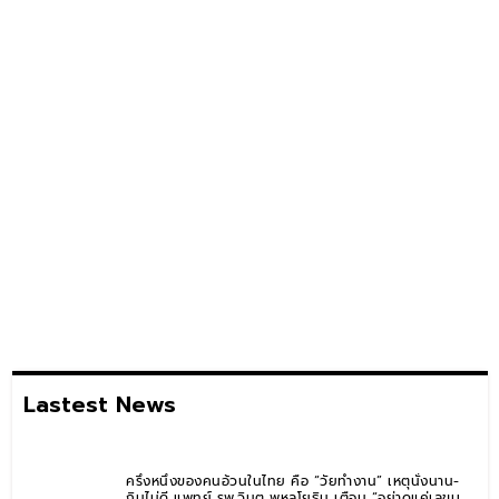
Lastest News
ครึ่งหนึ่งของคนอ้วนในไทย คือ “วัยทำงาน” เหตุนั่งนาน-
กินไม่ดี แพทย์ รพ.วิมุต พหลโยธิน เตือน “อย่าดูแค่เลขบน