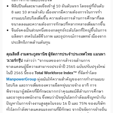
ในการทำงานแบบไฮบริด
ฟิลิปปินส์และมาเลเซียเข้าสู่ 10 อันดับแรก โดยอยู่ที่อันดับ
8 และ 10 ตามลำดับ เนื่องจากมีความต้องการในการทำ
งานแบบไฮบริดเพิ่มขึ้น ความต้องการด้านการศึกษาที่ลด
ขนาดลงและความต้องการทักษะที่หลากหลายเพิ่มมากขึ้น
จีนยังคงเป็นส่วนหนึ่งของกลยุทธ์ระดับโลกที่ใหญ่ขึ้นในการ
ผลิตยา เทคโนโลยีชีวภาพ และอุปกรณ์การแพทย์ เนื่องจาก
ประสิทธิภาพด้านต้นทุน
คุณลิลลี่ งามตระกูลพานิช ผู้จัดการประจำประเทศไทย แมนพา
กล่าวว่า “จากผลของการสำรวจด้านการ
วเวอร์กรุ๊ป
ขาดแคลนผู้มีความสามารถประจำปี 2565 ฉบับปรับปรุงใหม่
ในปี 2565 นี้ของ
ที่จัดทำโดย
Total Workforce Index™
มุ่งเน้นให้ความสำคัญของการทำงานแบบ
ManpowerGroup
ไฮบริด และการเพิ่มของความยืดหยุ่นนายจ้าง อาทิ การ
พิจารณาผู้สมัครที่มีทักษะมากกว่าคุณสมบัติด้านการศึกษา
และอายุของพนักงาน ซึ่งพบว่าปัจจุบันโลกกำลังเผชิญหน้ากับ
ปัญหาในการจ้างงานสูงสุดในรอบ 16 ปี และ 75% ของบริษัท
ทั่วโลกกำลังขาดแคลนแรงงานที่มีทักษะ จากปัจจัยการย้ายถิ่น