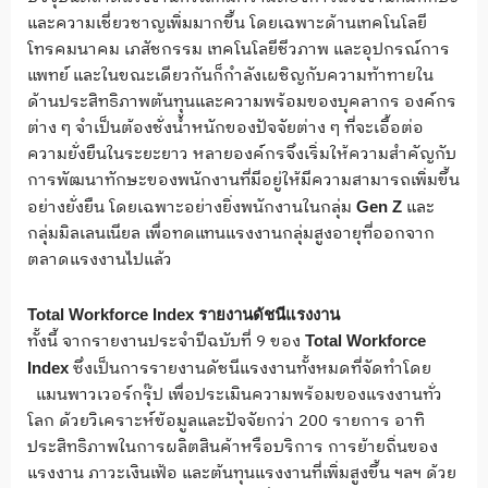
และความเชี่ยวชาญเพิ่มมากขึ้น โดยเฉพาะด้านเทคโนโลยี
โทรคมนาคม เภสัชกรรม เทคโนโลยีชีวภาพ และอุปกรณ์การ
แพทย์ และในขณะเดียวกันก็กำลังเผชิญกับความท้าทายใน
ด้านประสิทธิภาพต้นทุนและความพร้อมของบุคลากร องค์กร
ต่าง ๆ จำเป็นต้องชั่งน้ำหนักของปัจจัยต่าง ๆ ที่จะเอื้อต่อ
ความยั่งยืนในระยะยาว หลายองค์กรจึงเริ่มให้ความสำคัญกับ
การพัฒนาทักษะของพนักงานที่มีอยู่ให้มีความสามารถเพิ่มขึ้น
อย่างยั่งยืน โดยเฉพาะอย่างยิ่งพนักงานในกลุ่ม
และ
Gen Z
กลุ่มมิลเลนเนียล เพื่อทดแทนแรงงานกลุ่มสูงอายุที่ออกจาก
ตลาดแรงงานไปแล้ว
Total Workforce Index รายงานดัชนีแรงงาน
ทั้งนี้ จากรายงานประจำปีฉบับที่ 9 ของ
Total Workforce
ซึ่งเป็นการรายงานดัชนีแรงงานทั้งหมดที่จัดทำโดย
Index
แมนพาวเวอร์กรุ๊ป เพื่อประเมินความพร้อมของแรงงานทั่ว
โลก ด้วยวิเคราะห์ข้อมูลและปัจจัยกว่า 200 รายการ อาทิ
ประสิทธิภาพในการผลิตสินค้าหรือบริการ การย้ายถิ่นของ
แรงงาน ภาวะเงินเฟ้อ และต้นทุนแรงงานที่เพิ่มสูงขึ้น ฯลฯ ด้วย