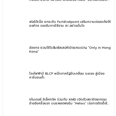
ตาชั่ง” แนะปรับพฤติกรรมระยะยาว
ฟอร์ติเน็ต ยกระดับ FortiEndpoint เสริมความปลอดภัยให้
องค์กร รองรับการใช้งาน AI อย่างมั่นใจ
ฮ่องกง ชวนใช้ใจสัมผัสเสน่ห์เปิดแคมเปญ “Only in Hong
Kong”
โรงไฟฟ้าบี BLCP ผนึกภาครัฐขับเคลื่อน ระยอง สู่เมือง
คาร์บอนต่ำ
ชไนเดอร์ อิเล็คทริค ร่วมกับ AMD เปิดตัวสถาปัตยกรรม
อ้างอิงครั้งแรก บนแพลตฟอร์ม “Helios” เร่งการติดตั้งใช้
งานสำหรับ AI Factory