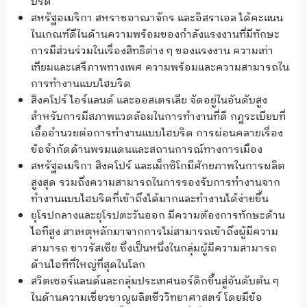
บริด
สหรัฐอเมริกา สหราชอาณาจักร และอิสราเอล ได้คะแนน
ในเกณฑ์ดีในด้านความพร้อมของกำลังแรงงานที่มีทักษะ
การมีส่วนร่วมในเรื่องสิทธิต่าง ๆ ของแรงงาน ความเท่า
เทียมและเสรีภาพทางเพศ ความพร้อมและความสามารถใน
การทำงานแบบไฮบริด
สิงคโปร์ ไอร์แลนด์ และออสเตรเลีย จัดอยู่ในอันดับสูง
สำหรับการมีสภาพแวดล้อมในการทำงานที่ดี กฎระเบียบที่
เอื้ออำนวยต่อการทำงานแบบไฮบริด การผ่อนคลายเรื่อง
ข้อจำกัดด้านพรมแดนและสถานการณ์ทางการเมือง
สหรัฐอเมริกา สิงคโปร์ และเม็กซิโกมีศักยภาพในการผลิต
สูงสุด รวมถึงความสามารถในการรองรับการทำงานจาก
ทำงานแบบไฮบริดที่เข้าถึงได้มากและทำงานได้ง่ายขึ้น
ยุโรปกลางและยุโรปตะวันออก มีความต้องการทักษะด้าน
ไอทีสูง สาเหตุหลักมาจากการไม่สามารถเข้าถึงผู้มีความ
สามารถ ชาวรัสเซีย ซึ่งเป็นหนึ่งในกลุ่มผู้มีความสามารถ
ด้านไอทีที่ใหญ่ที่สุดในโลก
สวิตเซอร์แลนด์และกลุ่มประเทศนอร์ดิกขึ้นสู่อันดับต้น ๆ
ในด้านความเชี่ยวชาญผลิตชีววิทยาศาสตร์ โดยมีข้อ