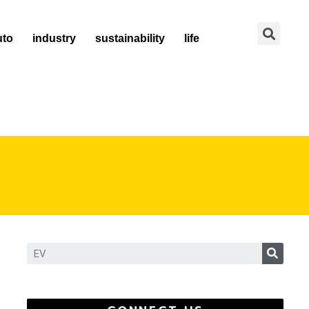
Se
uto
industry
sustainability
life
Sear