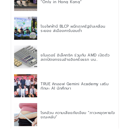
“Only in Hong Kong”
โรงไฟฟ้าบี BLCP ผนึกภาครัฐขับเคลื่อน
ระยอง สู่เมืองคาร์บอนต่ำ
ชไนเดอร์ อิเล็คทริค ร่วมกับ AMD เปิดตัว
สถาปัตยกรรมอ้างอิงครั้งแรก บน
แพลตฟอร์ม “Helios” เร่งการติดตั้งใช้งาน
สำหรับ AI Factory
TRUE คิกออฟ Gemini Academy เสริม
ทักษะ AI นักศึกษา
โรคอ้วน ความเสี่ยงภัยเงียบ “ภาวะหยุดหายใจ
ขณะหลับ”