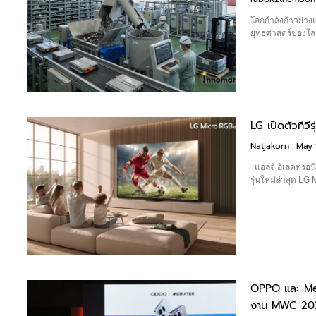
โลกกำลังก้าวย่างเ
ยุทธศาสตร์ของโล
LG เปิดตัวทีว
Natjakorn
May 1
แอลจี อีเลคทรอนิ
รุ่นใหม่ล่าสุด LG
OPPO และ Med
งาน MWC 20