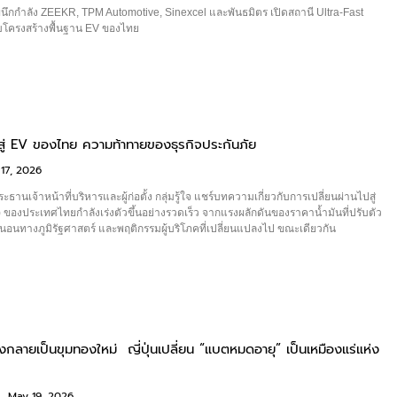
ึกกำลัง ZEEKR, TPM Automotive, Sinexcel และพันธมิตร เปิดสถานี Ultra-Fast
บโครงสร้างพื้นฐาน EV ของไทย
นสู่ EV ของไทย ความท้าทายของธุรกิจประกันภัย
17, 2026
ธานเจ้าหน้าที่บริหารและผู้ก่อตั้ง กลุ่มรู้ใจ แชร์บทความเกี่ยวกับการเปลี่ยนผ่านไปสู่
 ของประเทศไทยกำลังเร่งตัวขึ้นอย่างรวดเร็ว จากแรงผลักดันของราคาน้ำมันที่ปรับตัว
น่นอนทางภูมิรัฐศาสตร์ และพฤติกรรมผู้บริโภคที่เปลี่ยนแปลงไป ขณะเดียวกัน
งกลายเป็นขุมทองใหม่ ญี่ปุ่นเปลี่ยน “แบตหมดอายุ” เป็นเหมืองแร่แห่ง
n
May 19, 2026