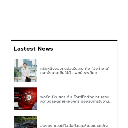
Lastest News
ครึ่งหนึ่งของคนอ้วนในไทย คือ “วัยทำงาน”
เหตุนั่งนาน-กินไม่ดี แพทย์ รพ.วิมุต
พหลโยธิน เตือน “อย่าดูแค่เลขบนตาชั่ง” แนะ
ปรับพฤติกรรมระยะยาว
ฟอร์ติเน็ต ยกระดับ FortiEndpoint เสริม
ความปลอดภัยให้องค์กร รองรับการใช้งาน
AI อย่างมั่นใจ
ฮ่องกง ชวนใช้ใจสัมผัสเสน่ห์เปิดแคมเปญ