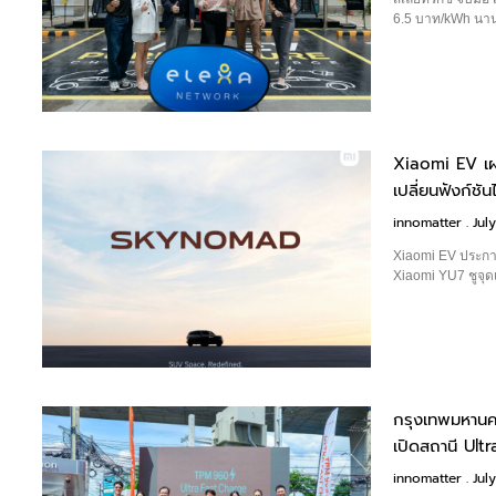
6.5 บาท/kWh นาน
Xiaomi EV เผย
เปลี่ยนฟังก์ชันไ
innomatter
July
Xiaomi EV ประกา
Xiaomi YU7 ชูจุดเ
กรุงเทพมหานค
เปิดสถานี Ul
innomatter
July