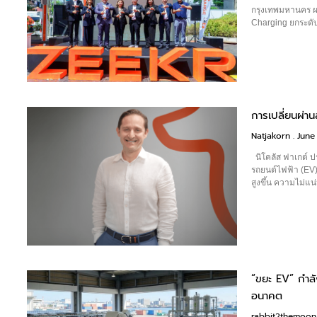
กรุงเทพมหานคร ผน
Charging ยกระดั
การเปลี่ยนผ่า
Natjakorn
June 
นิโคลัส ฟาเกต์ ประ
รถยนต์ไฟฟ้า (EV)
สูงขึ้น ความไม่แ
“ขยะ EV” กำลั
อนาคต
rabbit2themoo