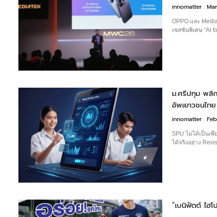
innomatter
Mar
OPPO และ MediaT
เซสชันพิเศษ “AI fo
ม.ศรีปทุม พล
อัพเยาวชนไทย ตั
innomatter
Feb
SPU ไม่ได้เป็นเพี
ได้จริงอย่าง Rev
“เบนิฟิตต์ ไฮ