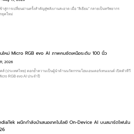
ข้าสู่การเปลี่ยนผ่านครั้งสำคัญสู่พลังงานสะอาด เมื่อ “ลิเธียม” กลายเป็นทรัพยากร
กยุคใหม่
ีรุ่นใหม่ Micro RGB evo AI ภาพคมชัดเหนือระดับ 100 นิ้ว
1, 2026
คส์ (ประเทศไทย) ตอกย้ำความเป็นผู้นำด้านนวัตกรรมโฮมเอนเตอร์เทนเมนต์ เปิดตัวทีวี
 Micro RGB evo AI ประจำปี
iaTek ผนึกกำลังนำเสนอเทคโนโลยี On-Device AI บนสมาร์ตโฟนใน
26