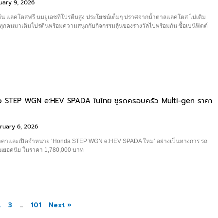
uary 9, 2026
ีน แลคโตสฟรี นมยูเอชทีโปรตีนสูง ประโยชน์เต็มๆ ปราศจากน้ำตาลแลคโตส ไม่เติม
กคนมาเติมโปรตีนพร้อมความสนุกกับกิจกรรมลุ้นของรางวัลไปพร้อมกัน ซื้อเบนิฟิตต์
ัว STEP WGN e:HEV SPADA ในไทย ชูรถครอบครัว Multi-gen ราคา
ruary 6, 2026
คาและเปิดจำหน่าย ‘Honda STEP WGN e:HEV SPADA ใหม่’ อย่างเป็นทางการ รถ
งรุ่นยอดนิย ในราคา 1,780,000 บาท
2
3
…
101
Next »