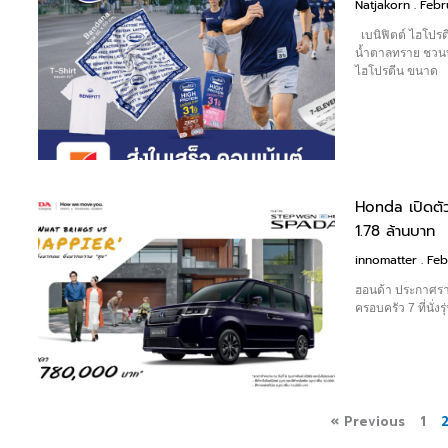
Natjakorn
Febr
เบนิฟิตต์ ไฮโปรต
น้ำตาลทราย ชวนทุ
ไฮโปรตีน ขนาด
Honda เปิดต
1.78 ล้านบาท
innomatter
Feb
ฮอนด้า ประกาศรา
ครอบครัว 7 ที่นั่
« Previous
1