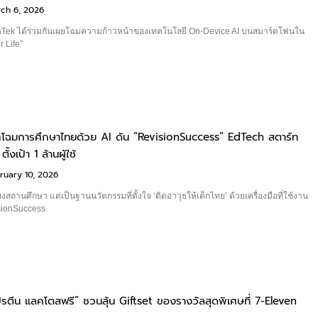
ch 6, 2026
ek ได้ร่วมกันเผยโฉมความก้าวหน้าของเทคโนโลยี On-Device AI บนสมาร์ตโฟนใน
r Life”
ิกโฉมการศึกษาไทยด้วย AI ดัน “RevisionSuccess” EdTech สตาร์ท
้งเป้า 1 ล้านผู้ใช้
ruary 10, 2026
ยงสถานศึกษา แต่เป็นฐานนวัตกรรมที่ตั้งใจ ‘ติดอาวุธให้เด็กไทย’ ด้วยเครื่องมือที่ใช้งาน
isionSuccess
โปรตีน แลคโตสฟรี” ชวนลุ้น Giftset ของรางวัลสุดพิเศษที่ 7-Eleven